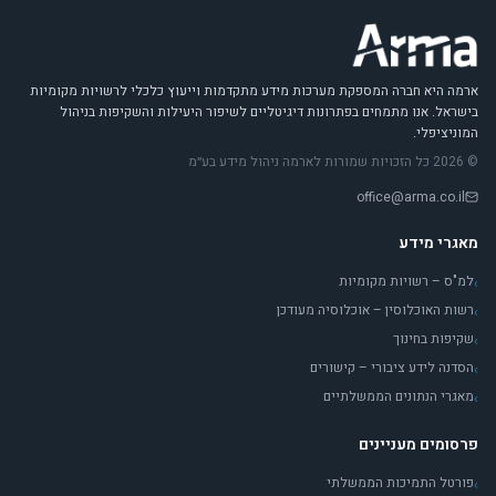
ארמה היא חברה המספקת מערכות מידע מתקדמות וייעוץ כלכלי לרשויות מקומיות
בישראל. אנו מתמחים בפתרונות דיגיטליים לשיפור היעילות והשקיפות בניהול
המוניציפלי.
© 2026 כל הזכויות שמורות לארמה ניהול מידע בע״מ
office@arma.co.il
מאגרי מידע
למ"ס – רשויות מקומיות
›
רשות האוכלוסין – אוכלוסיה מעודכן
›
שקיפות בחינוך
›
הסדנה לידע ציבורי – קישורים
›
מאגרי הנתונים הממשלתיים
›
פרסומים מעניינים
פורטל התמיכות הממשלתי
›