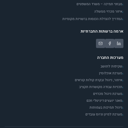
מבחני תמיכה – משרד המשפטים
›
איזור מכרזי ממשלה
›
המדריך להגדלת הכנסות ברשויות מקומיות
›
ארמה ברשתות החברתיות
מערכות החברה
שקיפות לתושב
›
מערכת אוכלוסין
›
איתור, ניהול ובקרת קולות קוראים
›
תכניות עבודה מקושרות תקציב
›
מערכת ניהול מכרזים
›
מאגר יועצים דיגיטלי חכם
›
ניהול תמיכות בעמותות
›
מערכת למיון וגיוס עובדים
›