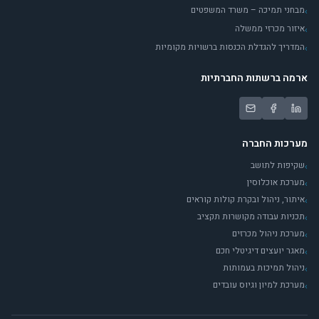
מבחני תמיכה – משרד המשפטים
›
איזור מכרזי ממשלה
›
המדריך להגדלת הכנסות ברשויות מקומיות
›
ארמה ברשתות החברתיות
מערכות החברה
שקיפות לתושב
›
מערכת אוכלוסין
›
איתור, ניהול ובקרת קולות קוראים
›
תכניות עבודה מקושרות תקציב
›
מערכת ניהול מכרזים
›
מאגר יועצים דיגיטלי חכם
›
ניהול תמיכות בעמותות
›
מערכת למיון וגיוס עובדים
›