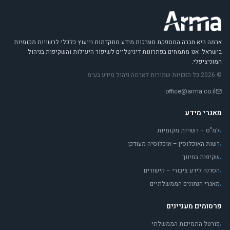
ארמה היא חברה המספקת מערכות מידע מתקדמות וייעוץ כלכלי לרשויות מקומיות
בישראל. אנו מתמחים בפתרונות דיגיטליים לשיפור היעילות והשקיפות בניהול
המוניציפלי.
© 2026 כל הזכויות שמורות לארמה ניהול מידע בע״מ
office@arma.co.il
מאגרי מידע
למ"ס – רשויות מקומיות
›
רשות האוכלוסין – אוכלוסיה מעודכן
›
שקיפות בחינוך
›
הסדנה לידע ציבורי – קישורים
›
מאגרי הנתונים הממשלתיים
›
פרסומים מעניינים
פורטל התמיכות הממשלתי
›