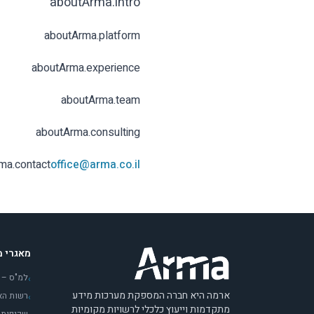
aboutArma.intro
aboutArma.platform
aboutArma.experience
aboutArma.team
aboutArma.consulting
ma.contact
office@arma.co.il
מאגרי מ
למ"ס – 
›
ארמה היא חברה המספקת מערכות מידע
רשות האו
›
מתקדמות וייעוץ כלכלי לרשויות מקומיות