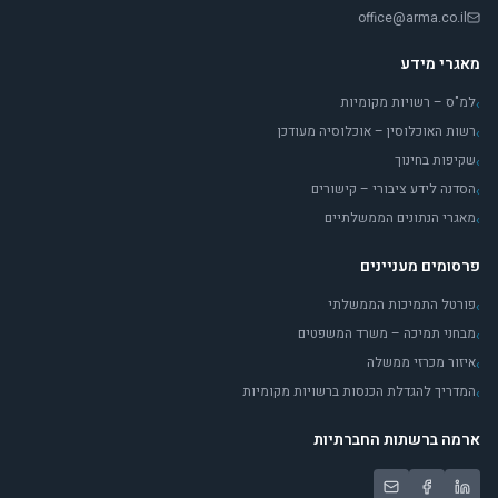
office@arma.co.il
מאגרי מידע
למ"ס – רשויות מקומיות
›
רשות האוכלוסין – אוכלוסיה מעודכן
›
שקיפות בחינוך
›
הסדנה לידע ציבורי – קישורים
›
מאגרי הנתונים הממשלתיים
›
פרסומים מעניינים
פורטל התמיכות הממשלתי
›
מבחני תמיכה – משרד המשפטים
›
איזור מכרזי ממשלה
›
המדריך להגדלת הכנסות ברשויות מקומיות
›
ארמה ברשתות החברתיות