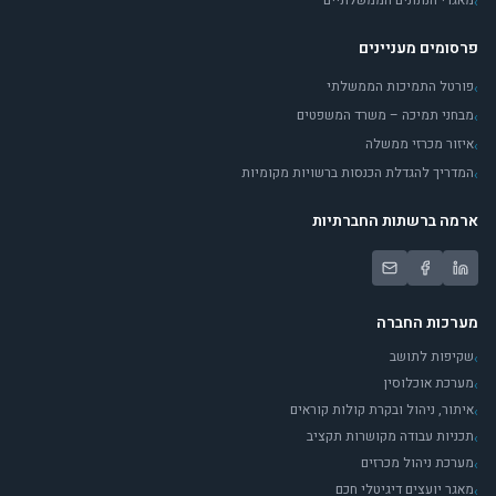
מאגרי הנתונים הממשלתיים
›
פרסומים מעניינים
פורטל התמיכות הממשלתי
›
מבחני תמיכה – משרד המשפטים
›
איזור מכרזי ממשלה
›
המדריך להגדלת הכנסות ברשויות מקומיות
›
ארמה ברשתות החברתיות
מערכות החברה
שקיפות לתושב
›
מערכת אוכלוסין
›
איתור, ניהול ובקרת קולות קוראים
›
תכניות עבודה מקושרות תקציב
›
מערכת ניהול מכרזים
›
מאגר יועצים דיגיטלי חכם
›