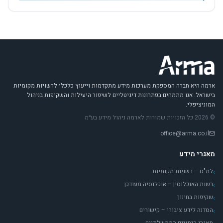
ארמה היא חברה המספקת מערכות מידע מתקדמות וייעוץ כלכלי לרשויות מקומיות
בישראל. אנו מתמחים בפתרונות דיגיטליים לשיפור היעילות והשקיפות בניהול
המוניציפלי.
© 2026 כל הזכויות שמורות לארמה ניהול מידע בע״מ
office@arma.co.il
מאגרי מידע
למ"ס – רשויות מקומיות
›
רשות האוכלוסין – אוכלוסיה מעודכן
›
שקיפות בחינוך
›
הסדנה לידע ציבורי – קישורים
›