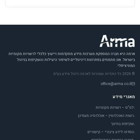
ארמה היא חברה המספקת מערכות מידע מתקדמות וייעוץ כלכלי לרשויות מקומיות
בישראל. אנו מתמחים בפתרונות דיגיטליים לשיפור היעילות והשקיפות בניהול
המוניציפלי.
© 2026 כל הזכויות שמורות לארמה ניהול מידע בע״מ
office@arma.co.il
מאגרי מידע
למ"ס – רשויות מקומיות
›
רשות האוכלוסין – אוכלוסיה מעודכן
›
שקיפות בחינוך
›
הסדנה לידע ציבורי – קישורים
›