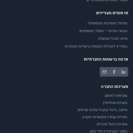
מאגרי הנתונים הממשלתיים
›
פרסומים מעניינים
פורטל התמיכות הממשלתי
›
מבחני תמיכה – משרד המשפטים
›
איזור מכרזי ממשלה
›
המדריך להגדלת הכנסות ברשויות מקומיות
›
ארמה ברשתות החברתיות
מערכות החברה
שקיפות לתושב
›
מערכת אוכלוסין
›
איתור, ניהול ובקרת קולות קוראים
›
תכניות עבודה מקושרות תקציב
›
מערכת ניהול מכרזים
›
מאגר יועצים דיגיטלי חכם
›