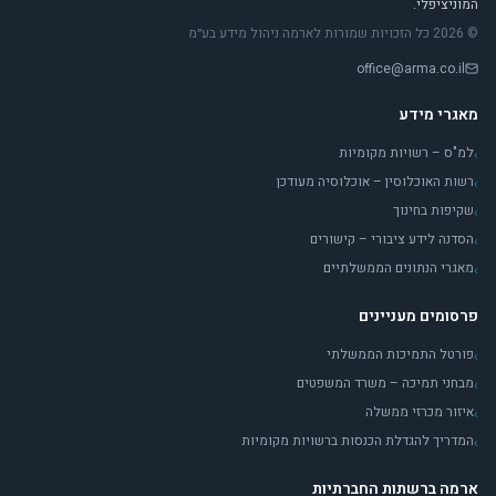
המוניציפלי.
© 2026 כל הזכויות שמורות לארמה ניהול מידע בע״מ
office@arma.co.il
מאגרי מידע
למ"ס – רשויות מקומיות
›
רשות האוכלוסין – אוכלוסיה מעודכן
›
שקיפות בחינוך
›
הסדנה לידע ציבורי – קישורים
›
מאגרי הנתונים הממשלתיים
›
פרסומים מעניינים
פורטל התמיכות הממשלתי
›
מבחני תמיכה – משרד המשפטים
›
איזור מכרזי ממשלה
›
המדריך להגדלת הכנסות ברשויות מקומיות
›
ארמה ברשתות החברתיות