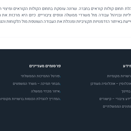
ליות ובניהול עבודה מול משרדי ממשלה וגופים ציבוריים. כיום היא מרכזת את 
ייעת באיתור הזדמנויות תקציביות ומנהלת את העבודה השוטפת מול הלקוחות והג
ידע
פרסומים מעניינים
רשויות מקומיות
פורטל התמיכות הממשלתי
›
כלוסין – אוכלוסיה מעודכן
מבחני תמיכה – משרד המשפטים
›
חינוך
איזור מכרזי ממשלה
›
דע ציבורי – קישורים
המדריך להגדלת הכנסות ברשויות מקומיו
›
נתונים הממשלתיים