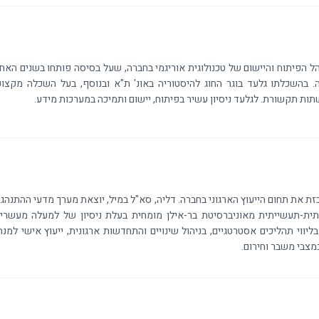
הל הפיתוח והיישום של טכנולוגית אוריגמי בחברה, שעל בסיסה פותחו בשנים ה
 בהשכלתו גלעד בוגר החוג להיסטוריה באונ' ת"א ובנוסף, בעל השכלה מקצוע
ות תקשורת. לגלעד ניסיון עשיר בפיתוח, יישום ותמיכה במערכות מידע.
רכזת את תחום הייעוץ הארגוני בחברה. דליה, סא"ל במיל, יוצאת מערך מדעי ההתנהג
תית-תעשייתית מאוניברסיטת בר-אילן מומחית בעלת ניסיון של למעלה מעשרים ש
ליווי תהליכים אסטרטגיים, בניהול שינויים והתחדשות ארגונית, ייעוץ אישי למנ
מצבי משבר וחירום.