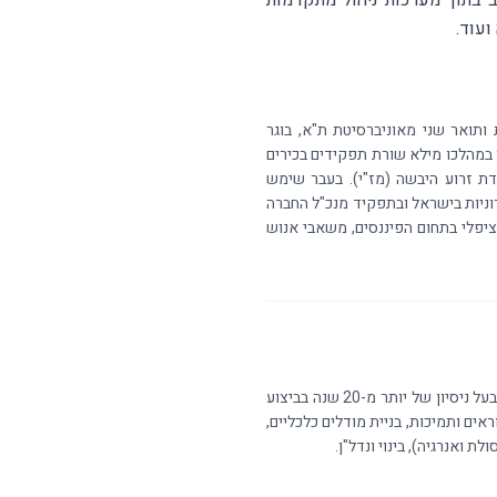
 בתוך מערכות ניהול מתקדמות
ועוד.
תואר שני מאוניברסיטת ת"א, בוגר
 במהלכו מילא שורת תפקידים בכירים
ת זרוע היבשה (מז"י). בעבר שימש
וניות בישראל ובתפקיד מנכ"ל החברה
ציפלי בתחום הפיננסים, משאבי אנוש
את תפקיד הכלכלן הראשי של החברה ממלא זיו לזר. כלכלן, בוגר החוג לכלכלה באוניברסיטת ת"א, בעל ניסיון של יותר מ-20 שנה בביצוע
אים ותמיכות, בניית מודלים כלכליים,
 ואנרגיה), בינוי ונדל"ן.