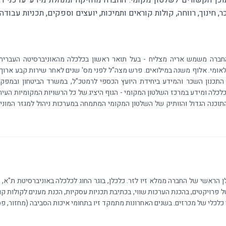
וכן הקשורים לשלטון מקומי. החברה מחזיקה ומנהלת מידע עדכני רב
, חינוך, רווחה, קולות קוראים ותמיכות, יועצים וספקים, תכניות עבודה 
ברה משמש אריה מצליח - בעל תואר ראשון בכלכלה מהאוניברסיטה העברית ו
לאומי. אלוף משנה במילואים. פרש מצה"ל לפני מס' שנים לאחר שירות קבע ארוך
התכנון השכר והמידע ביחידת היועץ הכספי לרמטכ"ל, במשרד הביטחון ובמפקד
כלה ומידע במרכז השלטון המקומי - הגוף היציג של כל הרשויות המקומיות העיר
התוכנה הגדול והוותיק של השלטון המקומי המתמחה במערכות ניהול למגזר המוני
 פרויקטים, בהכנת הערכות שווי, בכתיבת תכניות עסקיות, הכנת מענים לקולות קור
 כלכלי של מכרזים. בשנים האחרונות מתמקד זיו בתחומי איכות הסביבה (מחזור, פסולת