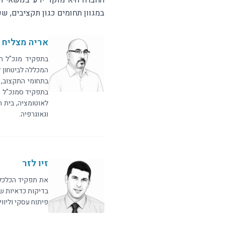
החברה היא מוקד ידע בנושאי ת
במגוון תחומים כגון תקציבים, שכר
אריה מצליח
בתפקיד מנכ"ל הח
המכללה לביטחון 
בתחומי התקצוב, 
בתפקיד סמנכ"ל כל
לאוטומציה, בית 
וגאוגרפיה.
זיו לזר
בדיקות כדאיות של
פיתוח עסקי וליווי