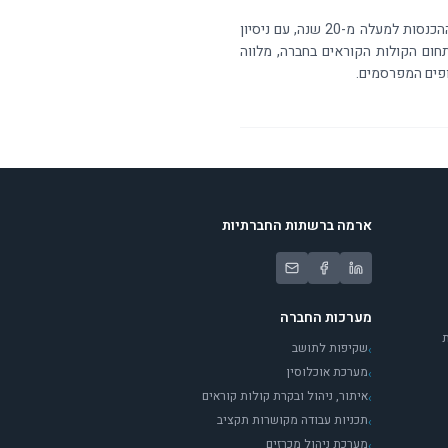
שרונה ניסני - מנהלת תחום קולות קוראים בחברה. שרונה עוסקת בתחום הקולות הקוראים ומיצוי ההכנסות למעלה מ-20 שנה, עם ניסיון
תחום הקולות הקוראים בחברה, מלווה
ופים המפרסמים.
ארמה ברשתות החברתיות
מערכות החברה
ת
שקיפות לתושב
›
מערכת אוכלוסין
›
איתור, ניהול ובקרת קולות קוראים
›
תכניות עבודה מקושרות תקציב
›
מערכת ניהול מכרזים
›