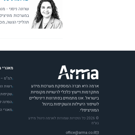
במערכות מוניציפ
תהליכי הגשה, מס
מאגרי מ
למ"ס – 
›
ארמה היא חברה המספקת מערכות מידע
רשות האו
›
מתקדמות וייעוץ כלכלי לרשויות מקומיות
שקיפות ב
›
בישראל. אנו מתמחים בפתרונות דיגיטליים
הסדנה לי
›
לשיפור היעילות והשקיפות בניהול
המוניציפלי.
מאגרי ה
›
© 2026 כל הזכויות שמורות לארמה ניהול מידע
בע״מ
office@arma.co.il