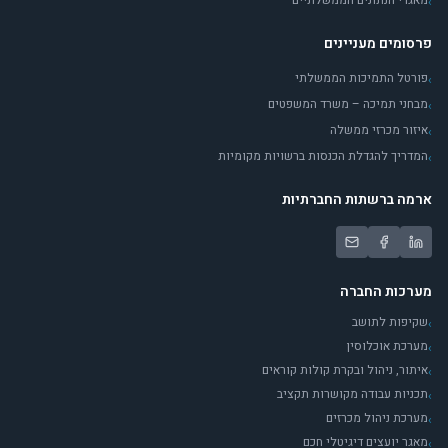
מאגרי הנתונים הממשלתיים
›
פרסומים מעניינים
פורטל התמיכות הממשלתי
›
מבחני תמיכה – משרד המשפטים
›
איזור מכרזי ממשלה
›
המדריך להגדלת הכנסות ברשויות מקומיות
›
ארמה ברשתות החברתיות
מערכות החברה
שקיפות לתושב
›
מערכת אוכלוסין
›
איתור, ניהול ובקרת קולות קוראים
›
תכניות עבודה מקושרות תקציב
›
מערכת ניהול מכרזים
›
מאגר יועצים דיגיטלי חכם
›