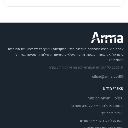
ארמה היא חברה המספקת מערכות מידע מתקדמות וייעוץ כלכלי לרשויות מקומיות
בישראל. אנו מתמחים בפתרונות דיגיטליים לשיפור היעילות והשקיפות בניהול
המוניציפלי.
© 2026 כל הזכויות שמורות לארמה ניהול מידע בע״מ
office@arma.co.il
מאגרי מידע
למ"ס – רשויות מקומיות
›
רשות האוכלוסין – אוכלוסיה מעודכן
›
שקיפות בחינוך
›
הסדנה לידע ציבורי – קישורים
›