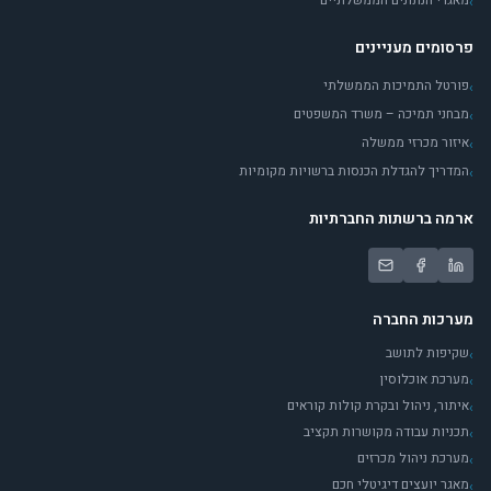
מאגרי הנתונים הממשלתיים
›
פרסומים מעניינים
פורטל התמיכות הממשלתי
›
מבחני תמיכה – משרד המשפטים
›
איזור מכרזי ממשלה
›
המדריך להגדלת הכנסות ברשויות מקומיות
›
ארמה ברשתות החברתיות
מערכות החברה
שקיפות לתושב
›
מערכת אוכלוסין
›
איתור, ניהול ובקרת קולות קוראים
›
תכניות עבודה מקושרות תקציב
›
מערכת ניהול מכרזים
›
מאגר יועצים דיגיטלי חכם
›