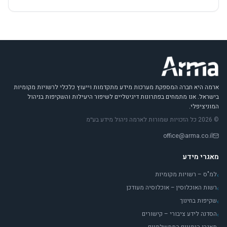
ארמה היא חברה המספקת מערכות מידע מתקדמות וייעוץ כלכלי לרשויות מקומיות
בישראל. אנו מתמחים בפתרונות דיגיטליים לשיפור היעילות והשקיפות בניהול
המוניציפלי.
© 2026 כל הזכויות שמורות לארמה ניהול מידע בע״מ
office@arma.co.il
מאגרי מידע
למ"ס – רשויות מקומיות
›
רשות האוכלוסין – אוכלוסיה מעודכן
›
שקיפות בחינוך
›
הסדנה לידע ציבורי – קישורים
›